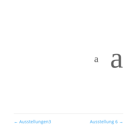
Ausstellungen4
Ausstellungen
a
Fähigkeiten
Gepostet am
27. September 2019
←
Ausstellungen3
Ausstellung 6
→